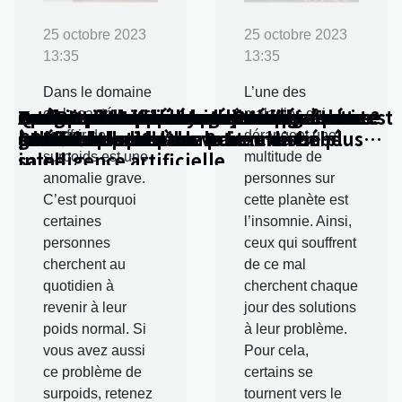
25 octobre 2023
25 octobre 2023
13:35
13:35
Dans le domaine
L’une des
Intégrer des cours yoga Poitiers à votre
Comment l'apnée du sommeil influence
Comment interpréter les résultats du test
Techniques efficaces pour repérer les
La contribution des projets open source
Les normes de sécurité pour les tentes
Quels sont les aliments à manger pour
Le CBD peut-il lutter contre l’insomnie ?
Apaiser et supprimer le stress grâce au
Karine Le Marchand va bien
Pourquoi choisir des culottes
Les bienfaits du chanvre sur la santé
de la santé,
maladies qui
routine quotidienne pour une vie plus
le ronflement et ses traitements
au bicarbonate pour le sexe du bébé
punaises de lit dans votre maison
à l'éducation et à la recherche en
gonflables
perdre du poids ?
CBD : est-ce possible ?
menstruelles ?
souffrir de
dérangent une
saine
intelligence artificielle
surpoids est une
multitude de
anomalie grave.
personnes sur
C’est pourquoi
cette planète est
certaines
l’insomnie. Ainsi,
personnes
ceux qui souffrent
cherchent au
de ce mal
quotidien à
cherchent chaque
revenir à leur
jour des solutions
poids normal. Si
à leur problème.
vous avez aussi
Pour cela,
ce problème de
certains se
surpoids, retenez
tournent vers le