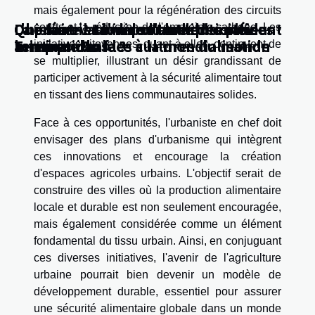
mais également pour la régénération des circuits
L'histoire et l'importance des phases
La préservation de l'authenticité du
Que savoir sur la culture du continent
Que faut-il savoir sur la diplomatie
courts et la réduction de l'empreinte carbone. Les
lunaires dans les cultures du monde
Tempranillo face à la mondialisation
asiatique ?
internationale ?
initiatives citoyennes, quant à elles, continuent de
se multiplier, illustrant un désir grandissant de
participer activement à la sécurité alimentaire tout
en tissant des liens communautaires solides.
Face à ces opportunités, l'urbaniste en chef doit
envisager des plans d'urbanisme qui intègrent
ces innovations et encourage la création
d'espaces agricoles urbains. L'objectif serait de
construire des villes où la production alimentaire
locale et durable est non seulement encouragée,
mais également considérée comme un élément
fondamental du tissu urbain. Ainsi, en conjuguant
ces diverses initiatives, l'avenir de l'agriculture
urbaine pourrait bien devenir un modèle de
développement durable, essentiel pour assurer
une sécurité alimentaire globale dans un monde