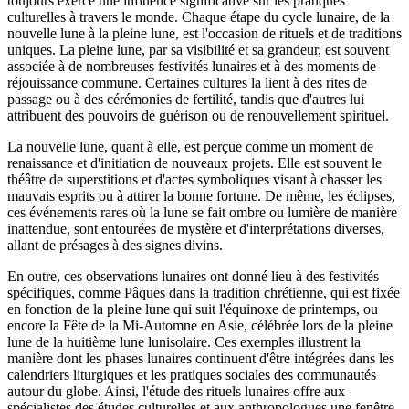
toujours exercé une influence significative sur les pratiques
culturelles à travers le monde. Chaque étape du cycle lunaire, de la
nouvelle lune à la pleine lune, est l'occasion de rituels et de traditions
uniques. La pleine lune, par sa visibilité et sa grandeur, est souvent
associée à de nombreuses festivités lunaires et à des moments de
réjouissance commune. Certaines cultures la lient à des rites de
passage ou à des cérémonies de fertilité, tandis que d'autres lui
attribuent des pouvoirs de guérison ou de renouvellement spirituel.
La nouvelle lune, quant à elle, est perçue comme un moment de
renaissance et d'initiation de nouveaux projets. Elle est souvent le
théâtre de superstitions et d'actes symboliques visant à chasser les
mauvais esprits ou à attirer la bonne fortune. De même, les éclipses,
ces événements rares où la lune se fait ombre ou lumière de manière
inattendue, sont entourées de mystère et d'interprétations diverses,
allant de présages à des signes divins.
En outre, ces observations lunaires ont donné lieu à des festivités
spécifiques, comme Pâques dans la tradition chrétienne, qui est fixée
en fonction de la pleine lune qui suit l'équinoxe de printemps, ou
encore la Fête de la Mi-Automne en Asie, célébrée lors de la pleine
lune de la huitième lune lunisolaire. Ces exemples illustrent la
manière dont les phases lunaires continuent d'être intégrées dans les
calendriers liturgiques et les pratiques sociales des communautés
autour du globe. Ainsi, l'étude des rituels lunaires offre aux
spécialistes des études culturelles et aux anthropologues une fenêtre