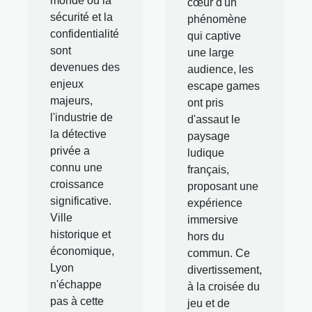
monde où la
cœur d'un
sécurité et la
phénomène
confidentialité
qui captive
sont
une large
devenues des
audience, les
enjeux
escape games
majeurs,
ont pris
l'industrie de
d'assaut le
la détective
paysage
privée a
ludique
connu une
français,
croissance
proposant une
significative.
expérience
Ville
immersive
historique et
hors du
économique,
commun. Ce
Lyon
divertissement,
n'échappe
à la croisée du
pas à cette
jeu et de