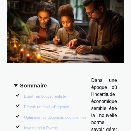
Dans une
Sommaire
époque où
l'incertitude
Établir un budget réaliste
économique
Prévoir un fonds d'urgence
semble être
la nouvelle
Optimiser les dépenses quotidiennes
norme,
Investir pour l'avenir
savoir gérer