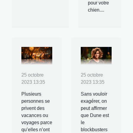
pour votre
chien....
25 octobre
25 octobre
2023 13:35
2023 13:35
Plusieurs
Sans vouloir
personnes se
exagérer, on
privent des
peut affirmer
vacances ou
que Dune est
voyages parce
le
qu’elles n’ont
blockbusters