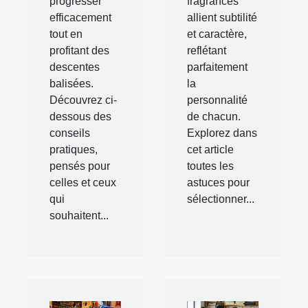
progresser
fragrances
efficacement
allient subtilité
tout en
et caractère,
profitant des
reflétant
descentes
parfaitement
balisées.
la
Découvrez ci-
personnalité
dessous des
de chacun.
conseils
Explorez dans
pratiques,
cet article
pensés pour
toutes les
celles et ceux
astuces pour
qui
sélectionner...
souhaitent...