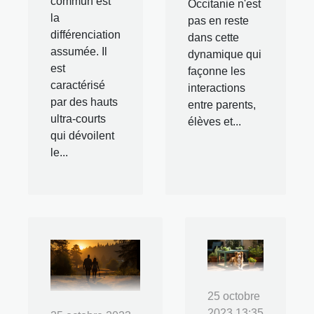
commun est
Occitanie n'est
la
pas en reste
différenciation
dans cette
assumée. Il
dynamique qui
est
façonne les
caractérisé
interactions
par des hauts
entre parents,
ultra-courts
élèves et...
qui dévoilent
le...
25 octobre
2023 13:35