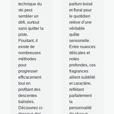
technique du
parfum boisé
ski peut
et floral pour
sembler un
le quotidien
défi, surtout
relève d’une
sans quitter la
véritable
piste.
quête
Pourtant, il
sensorielle.
existe de
Entre nuances
nombreuses
délicates et
méthodes
notes
pour
profondes, ces
progresser
fragrances
efficacement
allient subtilité
tout en
et caractère,
profitant des
reflétant
descentes
parfaitement
balisées.
la
Découvrez ci-
personnalité
dessous des
de chacun.