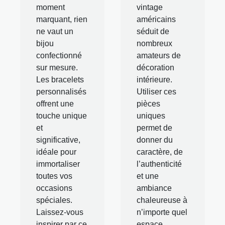
moment
vintage
marquant, rien
américains
ne vaut un
séduit de
bijou
nombreux
confectionné
amateurs de
sur mesure.
décoration
Les bracelets
intérieure.
personnalisés
Utiliser ces
offrent une
pièces
touche unique
uniques
et
permet de
significative,
donner du
idéale pour
caractère, de
immortaliser
l’authenticité
toutes vos
et une
occasions
ambiance
spéciales.
chaleureuse à
Laissez-vous
n’importe quel
inspirer par ce
espace.