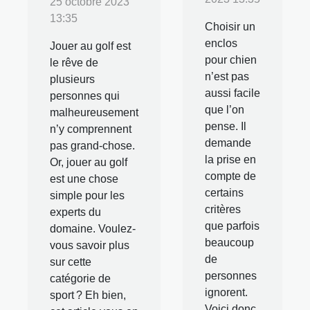
25 octobre 2023
13:35
Choisir un
enclos
Jouer au golf est
pour chien
le rêve de
n’est pas
plusieurs
aussi facile
personnes qui
que l’on
malheureusement
pense. Il
n’y comprennent
demande
pas grand-chose.
la prise en
Or, jouer au golf
compte de
est une chose
certains
simple pour les
critères
experts du
que parfois
domaine. Voulez-
beaucoup
vous savoir plus
de
sur cette
personnes
catégorie de
ignorent.
sport ? Eh bien,
Voici donc