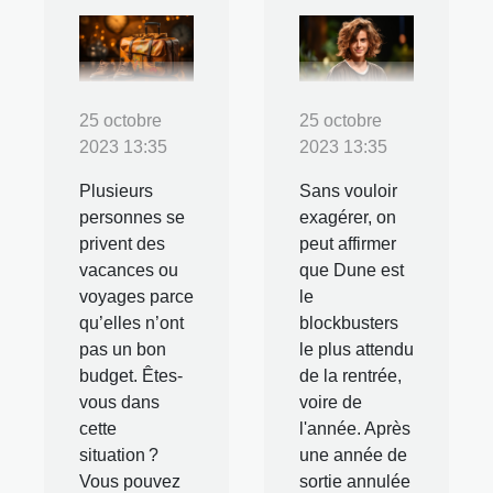
25 octobre
25 octobre
2023 13:35
2023 13:35
Plusieurs
Sans vouloir
personnes se
exagérer, on
privent des
peut affirmer
vacances ou
que Dune est
voyages parce
le
qu’elles n’ont
blockbusters
pas un bon
le plus attendu
budget. Êtes-
de la rentrée,
vous dans
voire de
cette
l'année. Après
situation ?
une année de
Vous pouvez
sortie annulée