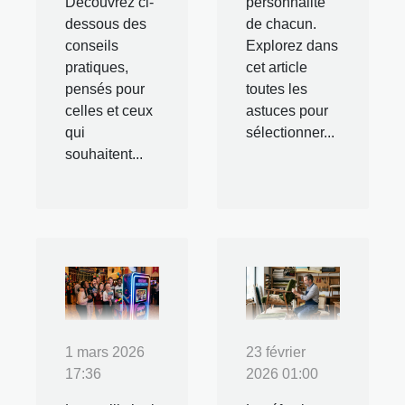
Découvrez ci-
personnalité
dessous des
de chacun.
conseils
Explorez dans
pratiques,
cet article
pensés pour
toutes les
celles et ceux
astuces pour
qui
sélectionner...
souhaitent...
1 mars 2026
23 février
17:36
2026 01:00