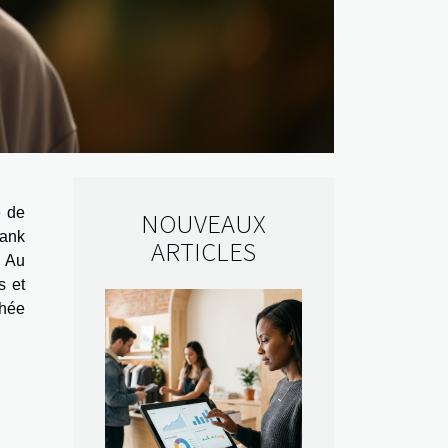
e de
NOUVEAUX
rank
ARTICLES
. Au
s et
thée