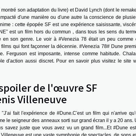
montré son adaptation du livre) et David Lynch (dont le remake
 impacté d'une manière ou d'une autre la conscience de plusie
anime : cette épopée SF est une expérience saisissante, viscér
NE" est un film hors du commun , dans tous les sens du term
 en son genre. Le voir à #Venezia 78 était un peu comme 
es films qui font façonner la décennie. #Venezia 78# Dune prem
ivre. Ferguson est imposante, intense comme habitude. Chal
e d'action aussi discret. Pour en savoir plus
visitez le site
spoiler de l'œuvre SF
is Villeneuve
J'ai fait l'expérience de #Dune.C'est un film qui n'arrive qu
e le seigneur des anneaux sorti sur grand écran il y a 20 ans.
vous savez juste que vous avez vu un grand film...Et #Dune es
 Villeneuve est une vaste symphonie de spectacles, de sons e