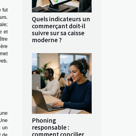
 fut
urs.
Quels indicateurs un
commerçant doit-il
ale;
suivre sur sa caisse
e et
moderne ?
être
ière
amet
 web
.
'une
Phoning
 Une
responsable :
t un
comment concilier
t de