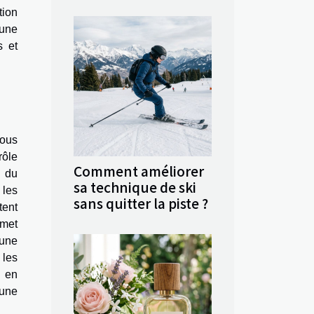
tion
 une
s et
tous
rôle
Comment améliorer
u du
sa technique de ski
 les
sans quitter la piste ?
tent
rmet
'une
 les
, en
 une