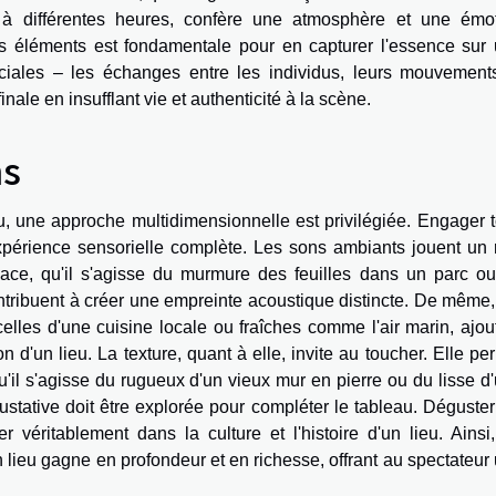
 à différentes heures, confère une atmosphère et une émo
 ces éléments est fondamentale pour en capturer l'essence sur
ociales – les échanges entre les individus, leurs mouvement
nale en insufflant vie et authenticité à la scène.
ns
u, une approche multidimensionnelle est privilégiée. Engager 
périence sensorielle complète. Les sons ambiants jouent un 
ace, qu'il s'agisse du murmure des feuilles dans un parc o
ribuent à créer une empreinte acoustique distincte. De même,
elles d'une cuisine locale ou fraîches comme l'air marin, ajou
n d'un lieu. La texture, quant à elle, invite au toucher. Elle pe
'il s'agisse du rugueux d'un vieux mur en pierre ou du lisse d
gustative doit être explorée pour compléter le tableau. Déguster
r véritablement dans la culture et l'histoire d'un lieu. Ainsi
n lieu gagne en profondeur et en richesse, offrant au spectateur