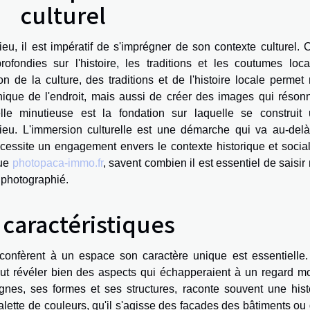
culturel
eu, il est impératif de s'imprégner de son contexte culturel. 
fondies sur l'histoire, les traditions et les coutumes loca
de la culture, des traditions et de l'histoire locale permet
ique de l'endroit, mais aussi de créer des images qui réson
elle minutieuse est la fondation sur laquelle se construit
lieu. L'immersion culturelle est une démarche qui va au-del
écessite un engagement envers le contexte historique et socia
que
photopaca-immo.fr
, savent combien il est essentiel de saisir
 photographié.
 caractéristiques
i confèrent à un espace son caractère unique est essentielle
eut révéler bien des aspects qui échapperaient à un regard m
lignes, ses formes et ses structures, raconte souvent une hist
alette de couleurs, qu'il s'agisse des façades des bâtiments ou