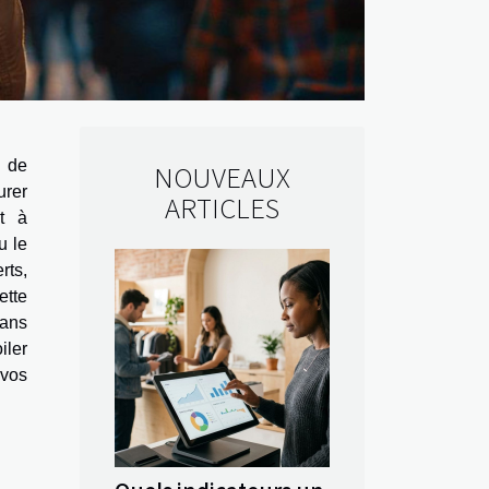
 de
NOUVEAUX
urer
ARTICLES
t à
u le
rts,
ette
dans
iler
 vos