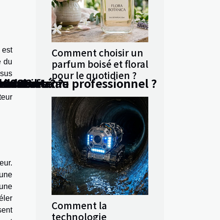
 est
Comment choisir un
parfum boisé et floral
e du
pour le quotidien ?
ssus
eure ?
aventure ?
urs
2000 ?
 en Occitanie
Chalamet
onsabilité au professionnel ?
le ?
e cheveux ?
le
tocker?
'est
teur
eur.
 une
 une
éler
Comment la
sent
technologie