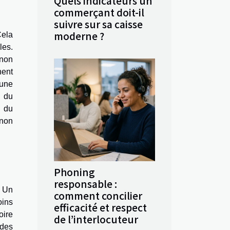
Quels indicateurs un
commerçant doit-il
suivre sur sa caisse
moderne ?
Cela
les.
 non
nent
 une
à du
l du
 non
Phoning
responsable :
. Un
comment concilier
oins
efficacité et respect
oire
de l’interlocuteur
 des