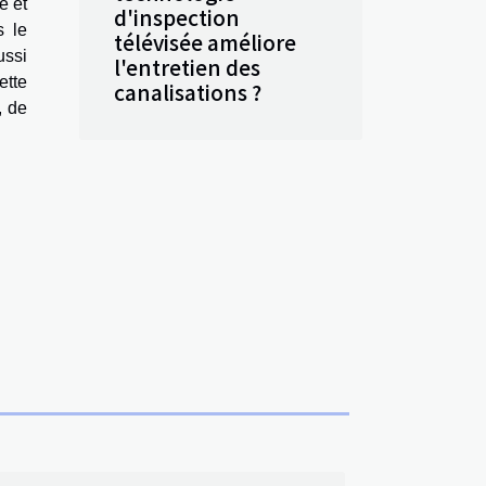
e et
d'inspection
s le
télévisée améliore
ussi
l'entretien des
ette
canalisations ?
, de