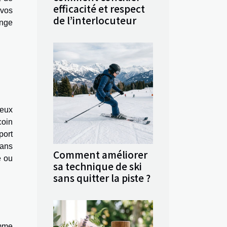
efficacité et respect
 vos
de l’interlocuteur
inge
Ceux
coin
port
dans
Comment améliorer
e ou
sa technique de ski
sans quitter la piste ?
amme