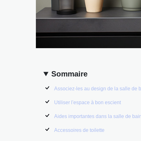
Sommaire
Associez-les au design de la salle de 
Utiliser l'espace à bon escient
Aides importantes dans la salle de bai
Accessoires de toilette