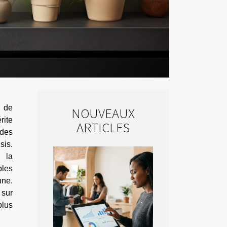
 de
NOUVEAUX
rite
ARTICLES
 des
sis.
 la
bles
nne.
sur
lus