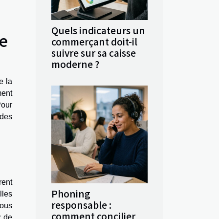
Quels indicateurs un
le
commerçant doit-il
suivre sur sa caisse
moderne ?
e la
ment
Pour
 des
rent
Phoning
lles
responsable :
vous
comment concilier
z de