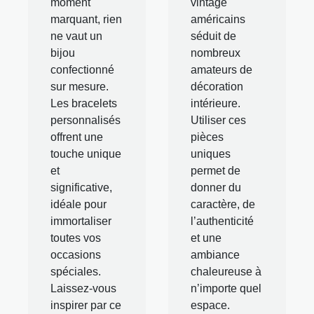
moment
vintage
marquant, rien
américains
ne vaut un
séduit de
bijou
nombreux
confectionné
amateurs de
sur mesure.
décoration
Les bracelets
intérieure.
personnalisés
Utiliser ces
offrent une
pièces
touche unique
uniques
et
permet de
significative,
donner du
idéale pour
caractère, de
immortaliser
l’authenticité
toutes vos
et une
occasions
ambiance
spéciales.
chaleureuse à
Laissez-vous
n’importe quel
inspirer par ce
espace.