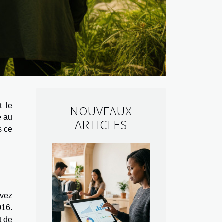
t le
NOUVEAUX
e au
ARTICLES
s ce
uvez
016.
t de