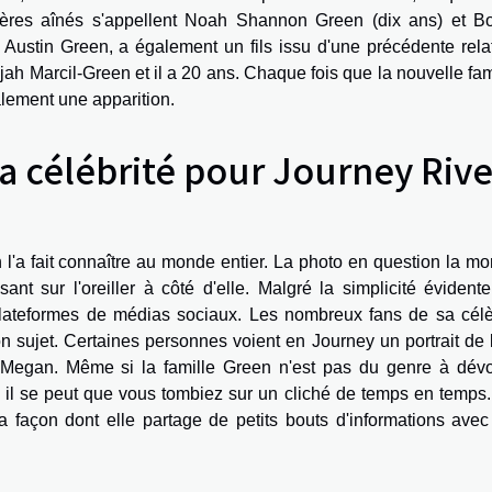
frères aînés s'appellent Noah Shannon Green (dix ans) et B
Austin Green, a également un fils issu d'une précédente rela
jah Marcil-Green et il a 20 ans. Chaque fois que la nouvelle fam
alement une apparition.
a célébrité pour Journey Rive
 l'a fait connaître au monde entier. La photo en question la mo
ant sur l'oreiller à côté d'elle. Malgré la simplicité évident
 plateformes de médias sociaux. Les nombreux fans de sa cél
 sujet. Certaines personnes voient en Journey un portrait de 
egan. Même si la famille Green n'est pas du genre à dévo
e, il se peut que vous tombiez sur un cliché de temps en temps
 la façon dont elle partage de petits bouts d'informations avec