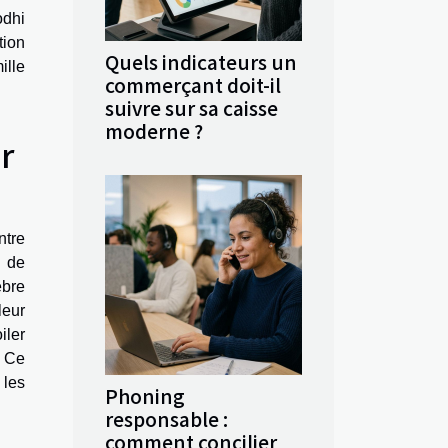
odhi
tion
Quels indicateurs un
ille
commerçant doit-il
suivre sur sa caisse
moderne ?
r
ntre
e de
èbre
leur
iler
. Ce
 les
Phoning
responsable :
comment concilier