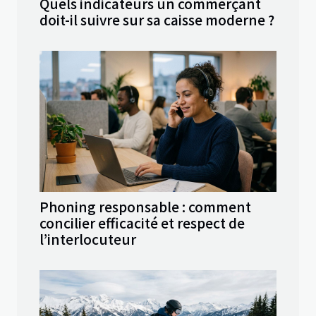
Quels indicateurs un commerçant
doit-il suivre sur sa caisse moderne ?
Phoning responsable : comment
concilier efficacité et respect de
l’interlocuteur