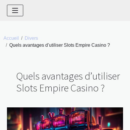
Accueil
Divers
Quels avantages d’utiliser Slots Empire Casino ?
Quels avantages d’utiliser
Slots Empire Casino ?