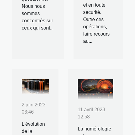
et en toute
Nous nous
sécurité.
sommes
Outre ces
concentrés sur
opérations,
ceux qui sont...
faire recours
au...
2 juin 2023
11 avril 2023
03:46
12:58
L'évolution
La numérologie
de la