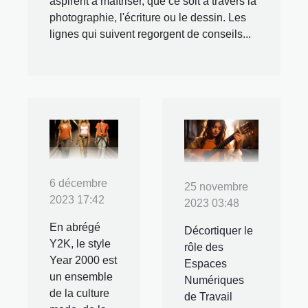
aspirent à maîtriser, que ce soit à travers la
photographie, l'écriture ou le dessin. Les
lignes qui suivent regorgent de conseils...
6 décembre
25 novembre
2023 17:42
2023 03:48
En abrégé
Décortiquer le
Y2K, le style
rôle des
Year 2000 est
Espaces
un ensemble
Numériques
de la culture
de Travail