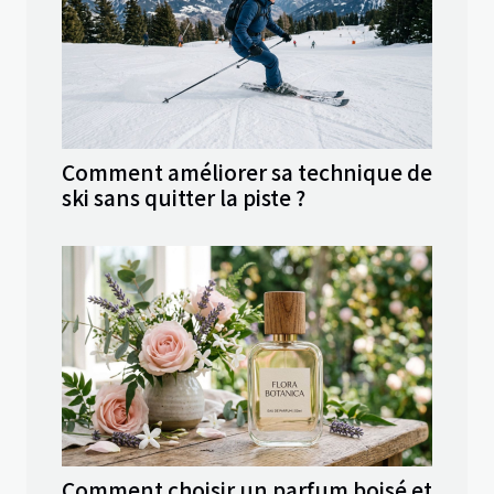
Comment améliorer sa technique de
ski sans quitter la piste ?
Comment choisir un parfum boisé et