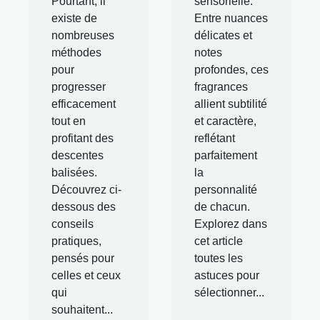
Pourtant, il
sensorielle.
existe de
Entre nuances
nombreuses
délicates et
méthodes
notes
pour
profondes, ces
progresser
fragrances
efficacement
allient subtilité
tout en
et caractère,
profitant des
reflétant
descentes
parfaitement
balisées.
la
Découvrez ci-
personnalité
dessous des
de chacun.
conseils
Explorez dans
pratiques,
cet article
pensés pour
toutes les
celles et ceux
astuces pour
qui
sélectionner...
souhaitent...