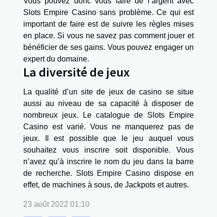
Vous pouvez donc vous faire de l’argent avec
Slots Empire Casino sans problème. Ce qui est
important de faire est de suivre les règles mises
en place. Si vous ne savez pas comment jouer et
bénéficier de ses gains. Vous pouvez engager un
expert du domaine.
La diversité de jeux
La qualité d’un site de jeux de casino se situe
aussi au niveau de sa capacité à disposer de
nombreux jeux. Le catalogue de Slots Empire
Casino est varié. Vous ne manquerez pas de
jeux. Il est possible que le jeu auquel vous
souhaitez vous inscrire soit disponible. Vous
n’avez qu’à inscrire le nom du jeu dans la barre
de recherche. Slots Empire Casino dispose en
effet, de machines à sous, de Jackpots et autres.
23 août 2022 01:10