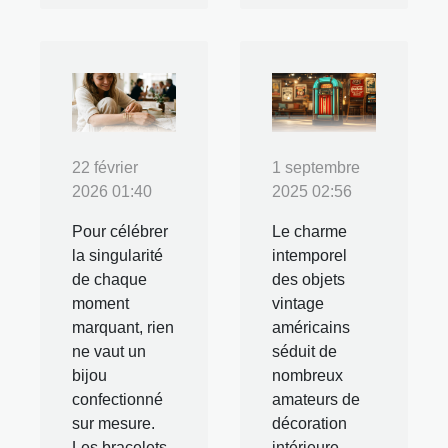
22 février
1 septembre
2026 01:40
2025 02:56
Pour célébrer
Le charme
la singularité
intemporel
de chaque
des objets
moment
vintage
marquant, rien
américains
ne vaut un
séduit de
bijou
nombreux
confectionné
amateurs de
sur mesure.
décoration
Les bracelets
intérieure.