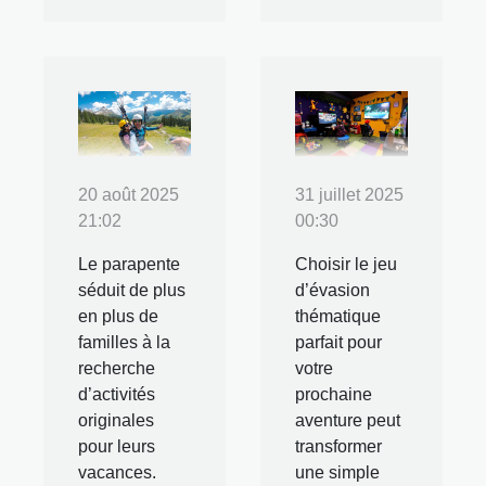
20 août 2025
31 juillet 2025
21:02
00:30
Le parapente
Choisir le jeu
séduit de plus
d’évasion
en plus de
thématique
familles à la
parfait pour
recherche
votre
d’activités
prochaine
originales
aventure peut
pour leurs
transformer
vacances.
une simple