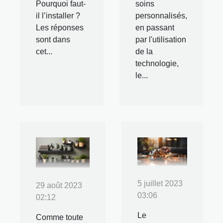
Pourquoi faut-
soins
il l’installer ?
personnalisés,
Les réponses
en passant
sont dans
par l'utilisation
cet...
de la
technologie,
le...
5 juillet 2023
29 août 2023
03:06
02:12
Le
Comme toute