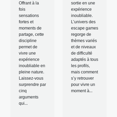
Offrant à la
sortie en une
fois
expérience
sensations
inoubliable.
fortes et
L’univers des
moments de
escape games
partage, cette
regorge de
discipline
thèmes variés
permet de
et de niveaux
vivre une
de difficulté
expérience
adaptés à tous
inoubliable en
les profils,
pleine nature.
mais comment
Laissez-vous
s’y retrouver
surprendre par
pour vivre un
cinq
moment à...
arguments
qui...