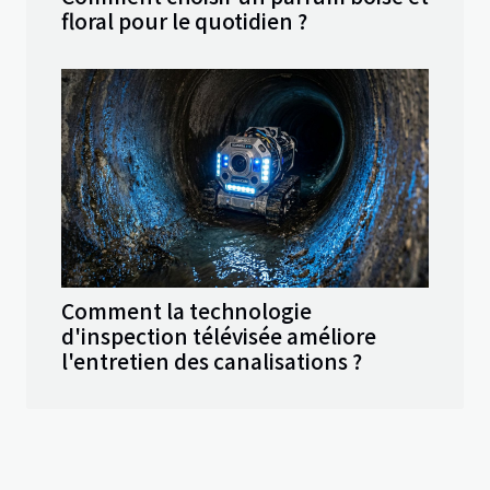
floral pour le quotidien ?
Comment la technologie
d'inspection télévisée améliore
l'entretien des canalisations ?