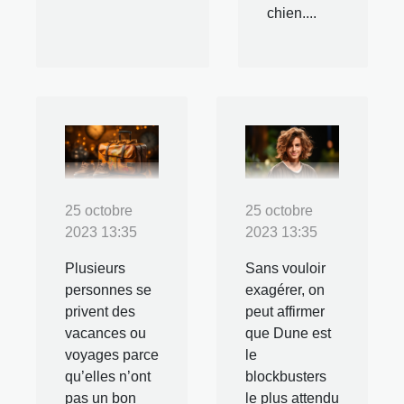
chien....
25 octobre
25 octobre
2023 13:35
2023 13:35
Plusieurs
Sans vouloir
personnes se
exagérer, on
privent des
peut affirmer
vacances ou
que Dune est
voyages parce
le
qu’elles n’ont
blockbusters
pas un bon
le plus attendu