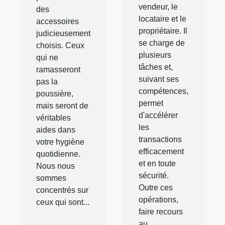
vendeur, le
des
locataire et le
accessoires
propriétaire. Il
judicieusement
se charge de
choisis. Ceux
plusieurs
qui ne
tâches et,
ramasseront
suivant ses
pas la
compétences,
poussière,
permet
mais seront de
d'accélérer
véritables
les
aides dans
transactions
votre hygiène
efficacement
quotidienne.
et en toute
Nous nous
sécurité.
sommes
Outre ces
concentrés sur
opérations,
ceux qui sont...
faire recours
au...