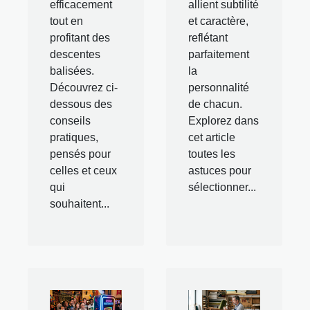
efficacement
allient subtilité
tout en
et caractère,
profitant des
reflétant
descentes
parfaitement
balisées.
la
Découvrez ci-
personnalité
dessous des
de chacun.
conseils
Explorez dans
pratiques,
cet article
pensés pour
toutes les
celles et ceux
astuces pour
qui
sélectionner...
souhaitent...