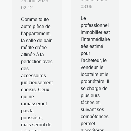
29 août 2023
03:06
02:12
Le
Comme toute
professionnel
autre pièce de
immobilier est
l’appartement,
l'intermédiaire
la salle de bain
très estimé
mérite d’être
pour
affinée à la
l'acheteur, le
perfection avec
vendeur, le
des
locataire et le
accessoires
propriétaire. Il
judicieusement
se charge de
choisis. Ceux
plusieurs
qui ne
tâches et,
ramasseront
suivant ses
pas la
compétences,
poussière,
permet
mais seront de
d'accélérer