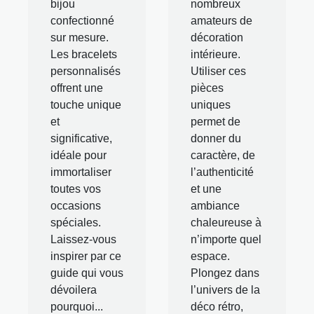
bijou
nombreux
confectionné
amateurs de
sur mesure.
décoration
Les bracelets
intérieure.
personnalisés
Utiliser ces
offrent une
pièces
touche unique
uniques
et
permet de
significative,
donner du
idéale pour
caractère, de
immortaliser
l’authenticité
toutes vos
et une
occasions
ambiance
spéciales.
chaleureuse à
Laissez-vous
n’importe quel
inspirer par ce
espace.
guide qui vous
Plongez dans
dévoilera
l’univers de la
pourquoi...
déco rétro,