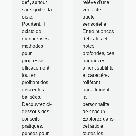
défi, surtout
relève d’une
sans quitter la
véritable
piste.
quête
Pourtant, il
sensorielle.
existe de
Entre nuances
nombreuses
délicates et
méthodes
notes
pour
profondes, ces
progresser
fragrances
efficacement
allient subtilité
tout en
et caractère,
profitant des
reflétant
descentes
parfaitement
balisées.
la
Découvrez ci-
personnalité
dessous des
de chacun.
conseils
Explorez dans
pratiques,
cet article
pensés pour
toutes les