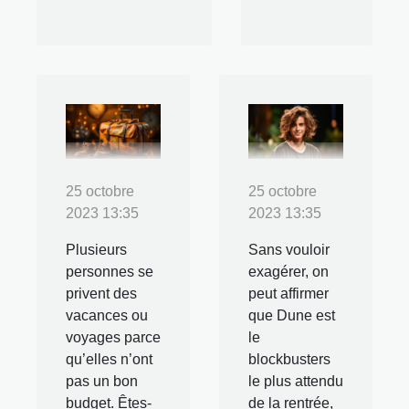
25 octobre
25 octobre
2023 13:35
2023 13:35
Plusieurs
Sans vouloir
personnes se
exagérer, on
privent des
peut affirmer
vacances ou
que Dune est
voyages parce
le
qu’elles n’ont
blockbusters
pas un bon
le plus attendu
budget. Êtes-
de la rentrée,