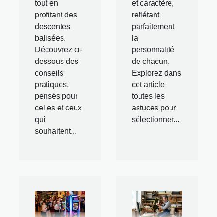
tout en
et caractère,
profitant des
reflétant
descentes
parfaitement
balisées.
la
Découvrez ci-
personnalité
dessous des
de chacun.
conseils
Explorez dans
pratiques,
cet article
pensés pour
toutes les
celles et ceux
astuces pour
qui
sélectionner...
souhaitent...